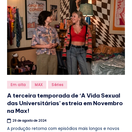
.
b
r
Posted
Em alta
MAX
Séries
in
A terceira temporada de ‘A Vida Sexual
das Universitárias’ estreia em Novembro
na Max!
29 de agosto de 2024
A produção retorna com episódios mais longos e novos