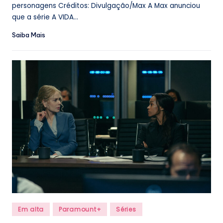
personagens Créditos: Divulgação/Max A Max anunciou
que a série A VIDA...
Saiba Mais
Posted
Em alta
Paramount+
Séries
in