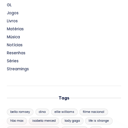
GL
Jogos
Livros
Matérias
Música
Notícias
Resenhas
Séries
Streamings
Tags
bella ramsey
dina
ellie williams
filme nacional
hbo max
isabela merced
lady gaga
life is strange