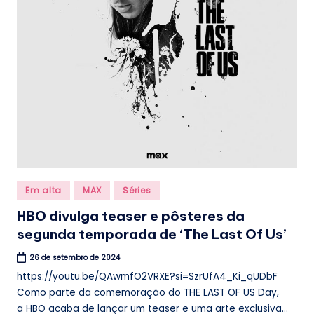
Posted
Em alta
MAX
Séries
in
HBO divulga teaser e pôsteres da
segunda temporada de ‘The Last Of Us’
26 de setembro de 2024
https://youtu.be/QAwmfO2VRXE?si=SzrUfA4_Ki_qUDbF
Como parte da comemoração do THE LAST OF US Day,
a HBO acaba de lançar um teaser e uma arte exclusiva...