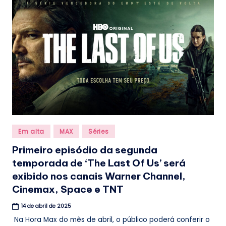
.
b
r
Posted
Em alta
MAX
Séries
in
Primeiro episódio da segunda
temporada de ‘The Last Of Us’ será
exibido nos canais Warner Channel,
Cinemax, Space e TNT
14 de abril de 2025
Na Hora Max do mês de abril, o público poderá conferir o