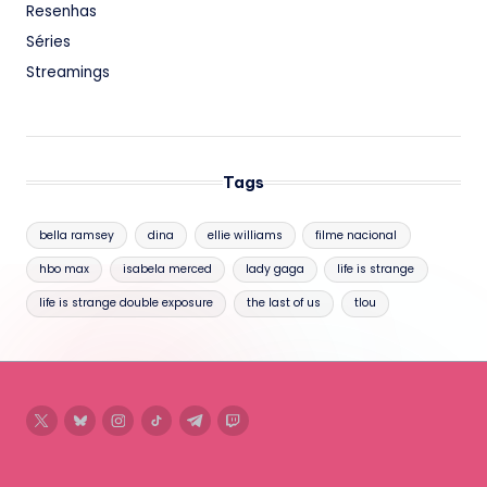
Resenhas
Séries
Streamings
Tags
bella ramsey
dina
ellie williams
filme nacional
hbo max
isabela merced
lady gaga
life is strange
life is strange double exposure
the last of us
tlou
twitter
bluesky
instagram
tiktok
telegram
twitch