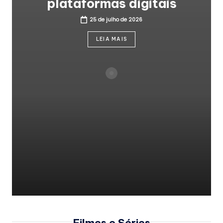
.
plataformas digitais
b
25 de julho de 2026
r
LEIA MAIS
Filmes e Séries