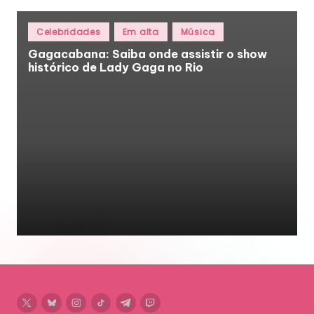
Posted
Celebridades
Em alta
Música
in
Gagacabana: Saiba onde assistir o show
histórico de Lady Gaga no Rio
twitter
bluesky
instagram
tiktok
telegram
twitch