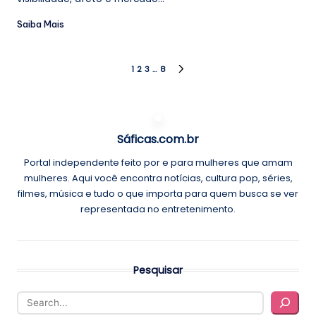
Saiba Mais
Paginação
1
2
3
…
8
NEXT
PAGE
de
posts
Sáficas.com.br
Portal independente feito por e para mulheres que amam
mulheres. Aqui você encontra notícias, cultura pop, séries,
filmes, música e tudo o que importa para quem busca se ver
representada no entretenimento.
Pesquisar