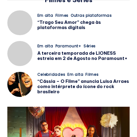
Posted
Em alta
Filmes
Outras plataformas
in
“Trago Seu Amor” chega às
plataformas digitais
Posted
Em alta
Paramount+
Séries
in
A terceira temporada de LIONESS
estreia em 2 de Agosto no Paramount+
Posted
Celebridades
Em alta
Filmes
in
“Cássia – O Filme” anuncia Luisa Arraes
como intérprete do ícone do rock
brasileiro