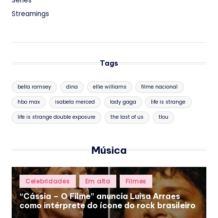
Séries
Streamings
Tags
bella ramsey
dina
ellie williams
filme nacional
hbo max
isabela merced
lady gaga
life is strange
life is strange double exposure
the last of us
tlou
Música
Posted
Celebridades
Em alta
Filmes
in
“Cássia – O Filme” anuncia Luisa Arraes
como intérprete do ícone do rock brasileiro