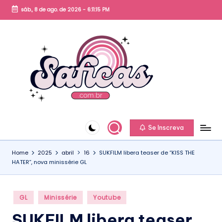
sáb., 8 de ago. de 2026
-
6:11:15 PM
Skip
to
content
S
a
fi
c
Se Inscreva
a
Home
2025
abril
16
SUKFILM libera teaser de “KISS THE
s.
HATER”, nova minissérie GL
c
o
Posted
GL
Minissérie
Youtube
m
in
SUKFILM libera teaser