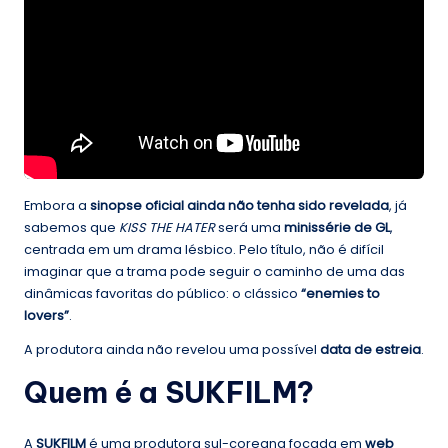
Embora a
sinopse oficial ainda não tenha sido revelada
, já
sabemos que
KISS THE HATER
será uma
minissérie de GL
,
centrada em um drama lésbico. Pelo título, não é difícil
imaginar que a trama pode seguir o caminho de uma das
dinâmicas favoritas do público: o clássico
“enemies to
lovers”
.
A produtora ainda não revelou uma possível
data de estreia
.
Quem é a SUKFILM?
A
SUKFILM
é uma produtora sul-coreana focada em
web