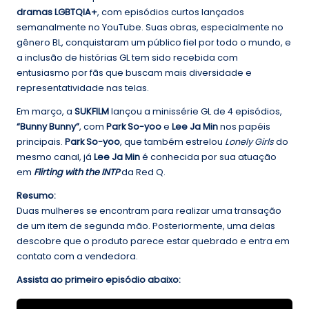
dramas LGBTQIA+
, com episódios curtos lançados
semanalmente no YouTube. Suas obras, especialmente no
gênero BL, conquistaram um público fiel por todo o mundo, e
a inclusão de histórias GL tem sido recebida com
entusiasmo por fãs que buscam mais diversidade e
representatividade nas telas.
Em março, a
SUKFILM
lançou a minissérie GL de 4 episódios,
“Bunny Bunny”
, com
Park So-yoo
e
Lee Ja Min
nos papéis
principais.
Park So-yoo
, que também estrelou
Lonely Girls
do
mesmo canal, já
Lee Ja Min
é conhecida por sua atuação
em
Flirting with the INTP
da Red Q.
Resumo:
Duas mulheres se encontram para realizar uma transação
de um item de segunda mão. Posteriormente, uma delas
descobre que o produto parece estar quebrado e entra em
contato com a vendedora.
Assista ao primeiro episódio abaixo: