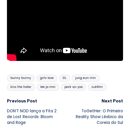
Tags:
bunny bunny
girls love
GL
jung eun min
kiss the hater
lee ja min
park so-yoo
sukfilm
Post
Previous Post
Next Post
DON’T NOD lança a Fita 2
ToGetHer: O Primeiro
navigation
de Lost Records: Bloom
Reality Show Lésbico da
and Rage
Coreia do Sul