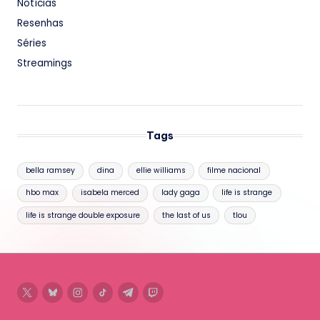
Notícias
Resenhas
Séries
Streamings
Tags
bella ramsey
dina
ellie williams
filme nacional
hbo max
isabela merced
lady gaga
life is strange
life is strange double exposure
the last of us
tlou
twitter
bluesky
instagram
tiktok
telegram
twitch