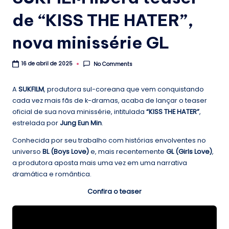
.
de “KISS THE HATER”,
b
r
nova minissérie GL
No Comments
16 de abril de 2025
A
SUKFILM
, produtora sul-coreana que vem conquistando
cada vez mais fãs de k-dramas, acaba de lançar o teaser
oficial de sua nova minissérie, intitulada
“KISS THE HATER”
,
estrelada por
Jung Eun Min
.
Conhecida por seu trabalho com histórias envolventes no
universo
BL (Boys Love)
e, mais recentemente
GL (Girls Love)
,
a produtora aposta mais uma vez em uma narrativa
dramática e romântica.
Confira o teaser