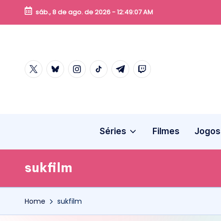
sáb., 8 de ago. de 2026
-
12:49:08 AM
Skip
to
content
twitter
bluesky
instagram
tiktok
telegram
twitch
Séries
Filmes
Jogos
sukfilm
Home
sukfilm