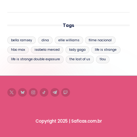
Tags
bella ramsey
dina
ellie williams
filme nacional
hbo max
isabela merced
lady gaga
life is strange
life is strange double exposure
the last of us
tlou
twitter
bluesky
instagram
tiktok
telegram
twitch
Copyright 2025 | Saficas.com.br