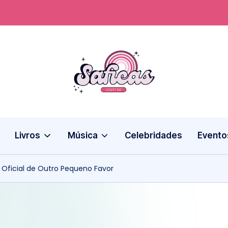
S
a
fi
Livros
Música
Celebridades
Evento
c
a
r Oficial de Outro Pequeno Favor
s.
c