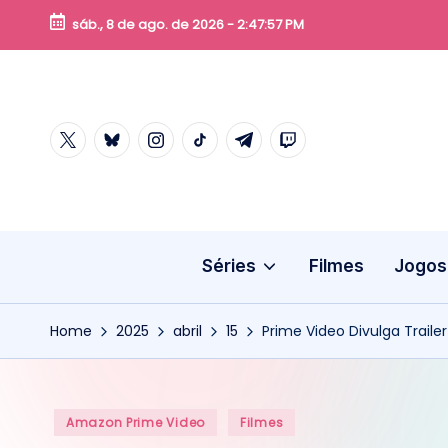
sáb., 8 de ago. de 2026
-
2:47:57 PM
Skip
to
content
twitter
bluesky
instagram
tiktok
telegram
twitch
Séries
Filmes
Jogos
Home
2025
abril
15
Prime Video Divulga Traile
Posted
Amazon Prime Video
Filmes
in