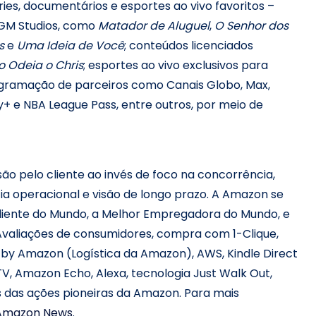
ries, documentários e esportes ao vivo favoritos –
MGM Studios, como
Matador de Aluguel
,
O Senhor dos
s
e
Uma Ideia de Você
; conteúdos licenciados
 Odeia o Chris
; esportes ao vivo exclusivos para
gramação de parceiros como Canais Globo, Max,
y+ e NBA League Pass, entre outros, por meio de
ão pelo cliente ao invés de foco na concorrência,
a operacional e visão de longo prazo. A Amazon se
iente do Mundo, a Melhor Empregadora do Mundo, e
Avaliações de consumidores, compra com 1-Clique,
 by Amazon (Logística da Amazon), AWS, Kindle Direct
e TV, Amazon Echo, Alexa, tecnologia Just Walk Out,
 das ações pioneiras da Amazon. Para mais
Amazon News
.