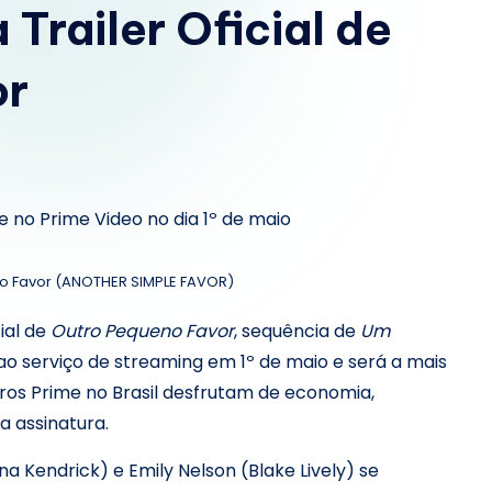
o
Trailer Oficial de
m
or
.
b
r
e no Prime Video no dia 1º de maio
o Favor (ANOTHER SIMPLE FAVOR)
ial de
Outro Pequeno Favor
, sequência de
Um
 ao serviço de streaming em 1º de maio e será a mais
os Prime no Brasil desfrutam de economia,
 assinatura.
 Kendrick) e Emily Nelson (Blake Lively) se