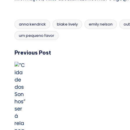
anna kendrick
blake lively
emily nelson
out
Tags:
um pequeno favor
Post
Previous Post
navigation