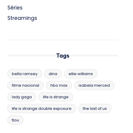
Séries
Streamings
Tags
bella ramsey
dina
ellie williams
filme nacional
hbo max
isabela merced
lady gaga
life is strange
life is strange double exposure
the last of us
tlou