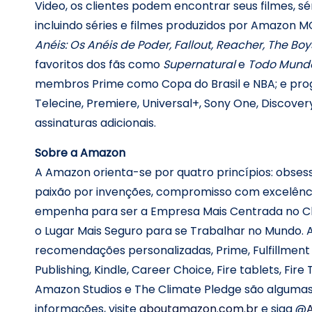
Video, os clientes podem encontrar seus filmes, sé
incluindo séries e filmes produzidos por Amazon 
Anéis: Os Anéis de Poder, Fallout, Reacher, The Boy
favoritos dos fãs como
Supernatural
e
Todo Mundo
membros Prime como Copa do Brasil e NBA; e pro
Telecine, Premiere, Universal+, Sony One, Discover
assinaturas adicionais.
Sobre a Amazon
A Amazon orienta-se por quatro princípios: obsess
paixão por invenções, compromisso com excelênci
empenha para ser a Empresa Mais Centrada no Cl
o Lugar Mais Seguro para se Trabalhar no Mundo. 
recomendações personalizadas, Prime, Fulfillment
Publishing, Kindle, Career Choice, Fire tablets, Fir
Amazon Studios e The Climate Pledge são algumas
informações, visite
aboutamazon.com.br
e siga @