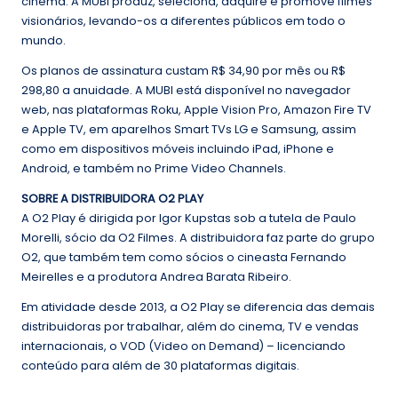
cinema. A MUBI produz, seleciona, adquire e promove filmes
visionários, levando-os a diferentes públicos em todo o
mundo.
Os planos de assinatura custam R$ 34,90 por mês ou R$
298,80 a anuidade. A MUBI está disponível no navegador
web, nas plataformas Roku, Apple Vision Pro, Amazon Fire TV
e Apple TV, em aparelhos Smart TVs LG e Samsung, assim
como em dispositivos móveis incluindo iPad, iPhone e
Android, e também no Prime Video Channels.
SOBRE A DISTRIBUIDORA O2 PLAY
A O2 Play é dirigida por Igor Kupstas sob a tutela de Paulo
Morelli, sócio da O2 Filmes. A distribuidora faz parte do grupo
O2, que também tem como sócios o cineasta Fernando
Meirelles e a produtora Andrea Barata Ribeiro.
Em atividade desde 2013, a O2 Play se diferencia das demais
distribuidoras por trabalhar, além do cinema, TV e vendas
internacionais, o VOD (Video on Demand) – licenciando
conteúdo para além de 30 plataformas digitais.