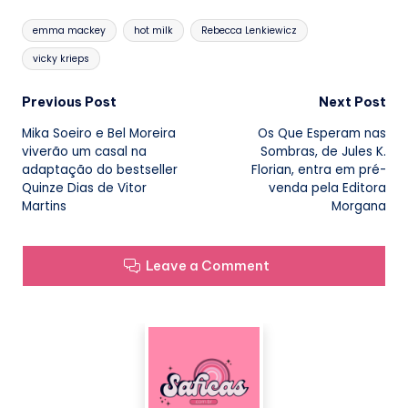
Tags:
emma mackey
hot milk
Rebecca Lenkiewicz
vicky krieps
Post
Previous Post
Next Post
Mika Soeiro e Bel Moreira
Os Que Esperam nas
navigation
viverão um casal na
Sombras, de Jules K.
adaptação do bestseller
Florian, entra em pré-
Quinze Dias de Vitor
venda pela Editora
Martins
Morgana
Leave a Comment