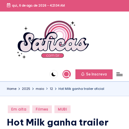
qui., 6 de ago. de 2026
-
4:21:04 AM
Skip
to
content
S
a
fi
c
Se Inscreva
a
Home
2025
maio
12
Hot Milk ganha trailer oficial
s.
c
Posted
o
Em alta
Filmes
MUBI
in
m
Hot Milk ganha trailer