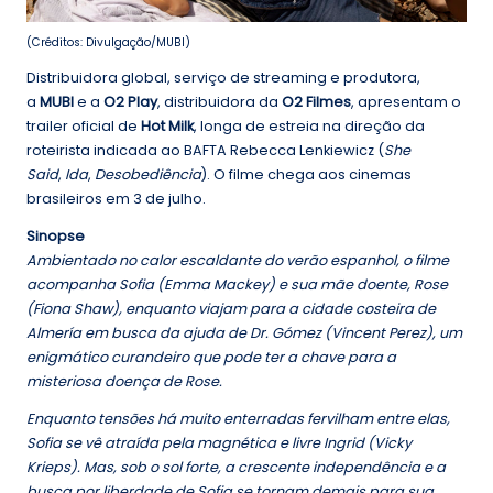
(Créditos: Divulgação/MUBI)
Distribuidora global, serviço de streaming e produtora,
a
MUBI
e a
O2 Play
, distribuidora da
O2 Filmes
, apresentam o
trailer oficial de
Hot Milk
, longa de estreia na direção da
roteirista indicada ao BAFTA Rebecca Lenkiewicz (
She
Said
,
Ida
,
Desobediência
). O filme chega aos cinemas
brasileiros em 3 de julho.
Sinopse
Ambientado no calor escaldante do verão espanhol, o filme
acompanha Sofia (Emma Mackey) e sua mãe doente, Rose
(Fiona Shaw), enquanto viajam para a cidade costeira de
Almería em busca da ajuda de Dr. Gómez (Vincent Perez), um
enigmático curandeiro que pode ter a chave para a
misteriosa doença de Rose.
Enquanto tensões há muito enterradas fervilham entre elas,
Sofia se vê atraída pela magnética e livre Ingrid (Vicky
Krieps). Mas, sob o sol forte, a crescente independência e a
busca por liberdade de Sofia se tornam demais para sua