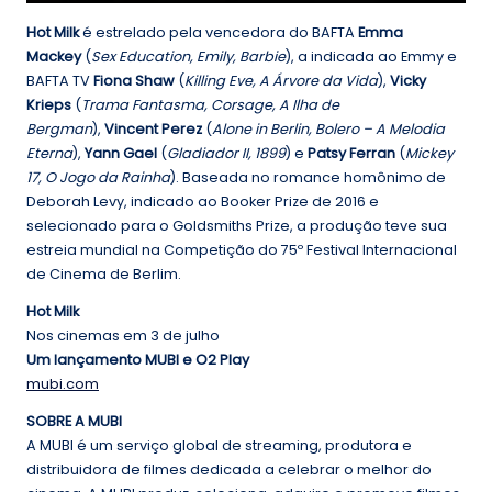
Hot Milk
é estrelado pela vencedora do BAFTA
Emma
Mackey
(
Sex Education, Emily, Barbie
), a indicada ao Emmy e
BAFTA TV
Fiona Shaw
(
Killing Eve, A Árvore da Vida
),
Vicky
Krieps
(
Trama Fantasma, Corsage, A Ilha de
Bergman
),
Vincent Perez
(
Alone in Berlin, Bolero – A Melodia
Eterna
),
Yann Gael
(
Gladiador II, 1899
) e
Patsy Ferran
(
Mickey
17, O Jogo da Rainha
). Baseada no romance homônimo de
Deborah Levy, indicado ao Booker Prize de 2016 e
selecionado para o Goldsmiths Prize, a produção teve sua
estreia mundial na Competição do 75º Festival Internacional
de Cinema de Berlim.
Hot Milk
Nos cinemas em 3 de julho
Um lançamento MUBI e O2 Play
mubi.com
SOBRE A MUBI
A MUBI é um serviço global de streaming, produtora e
distribuidora de filmes dedicada a celebrar o melhor do