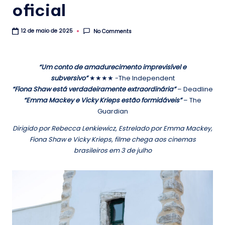
.
oficial
b
r
No Comments
12 de maio de 2025
“Um conto de amadurecimento imprevisível e
subversivo”
★★★★ -The Independent
“Fiona Shaw está verdadeiramente extraordinária”
– Deadline
“Emma Mackey e Vicky Krieps estão formidáveis”
– The
Guardian
Dirigido por Rebecca Lenkiewicz, Estrelado por Emma Mackey,
Fiona Shaw e Vicky Krieps, filme chega aos cinemas
brasileiros em 3 de julho