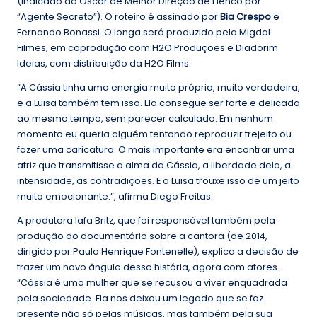
(Indicado ao Oscar de Melhor Direção de Elenco por
“Agente Secreto”). O roteiro é assinado por
Bia Crespo
e
Fernando Bonassi. O longa será produzido pela Migdal
Filmes, em coprodução com H2O Produções e Diadorim
Ideias, com distribuição da H2O Films.
“A Cássia tinha uma energia muito própria, muito verdadeira,
e a Luisa também tem isso. Ela consegue ser forte e delicada
ao mesmo tempo, sem parecer calculado. Em nenhum
momento eu queria alguém tentando reproduzir trejeito ou
fazer uma caricatura. O mais importante era encontrar uma
atriz que transmitisse a alma da Cássia, a liberdade dela, a
intensidade, as contradições. E a Luisa trouxe isso de um jeito
muito emocionante.”, afirma Diego Freitas.
A produtora Iafa Britz, que foi responsável também pela
produção do documentário sobre a cantora (de 2014,
dirigido por Paulo Henrique Fontenelle), explica a decisão de
trazer um novo ângulo dessa história, agora com atores.
“Cássia é uma mulher que se recusou a viver enquadrada
pela sociedade. Ela nos deixou um legado que se faz
presente não só pelas músicas, mas também pela sua