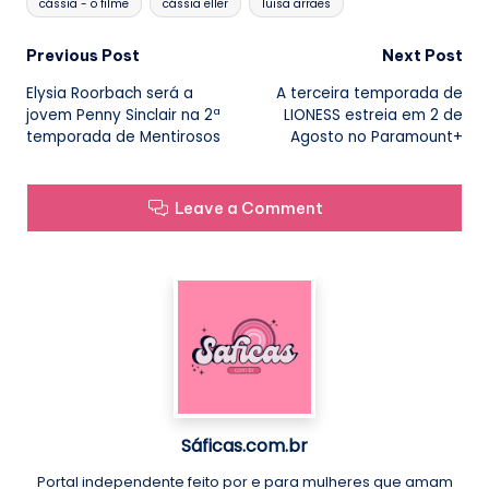
cássia - o filme
cássia eller
luisa arraes
Post
Previous Post
Next Post
Elysia Roorbach será a
A terceira temporada de
navigation
jovem Penny Sinclair na 2ª
LIONESS estreia em 2 de
temporada de Mentirosos
Agosto no Paramount+
Leave a Comment
Sáficas.com.br
Portal independente feito por e para mulheres que amam