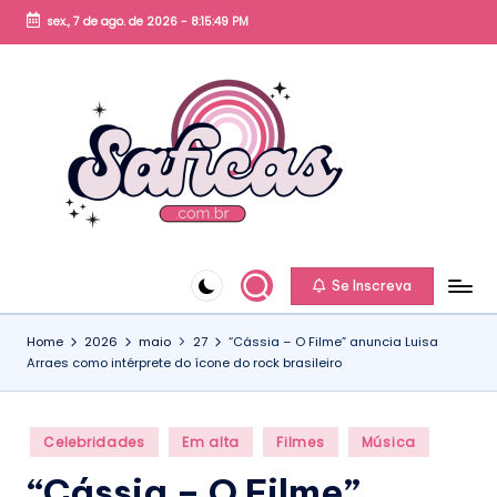
sex., 7 de ago. de 2026
-
8:15:50 PM
Skip
to
content
S
a
fi
c
Se Inscreva
a
Home
2026
maio
27
“Cássia – O Filme” anuncia Luisa
s.
Arraes como intérprete do ícone do rock brasileiro
c
o
Posted
Celebridades
Em alta
Filmes
Música
m
in
“Cássia – O Filme”