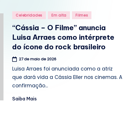
o
m
Posted
Celebridades
Em alta
Filmes
in
.
“Cássia – O Filme” anuncia
Luisa Arraes como intérprete
b
do ícone do rock brasileiro
r
27 de maio de 2026
Luisa Arraes foi anunciada como a atriz
que dará vida a Cássia Eller nos cinemas. A
confirmação...
Saiba Mais