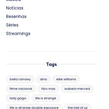
Notícias
Resenhas
Séries
Streamings
Tags
bella ramsey
dina
ellie williams
filme nacional
hbo max
isabela merced
lady gaga
life is strange
life is strange double exposure
the last of us