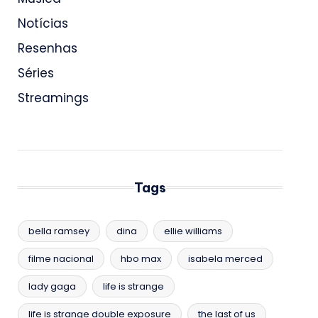
Notícias
Resenhas
Séries
Streamings
Tags
bella ramsey
dina
ellie williams
filme nacional
hbo max
isabela merced
lady gaga
life is strange
life is strange double exposure
the last of us