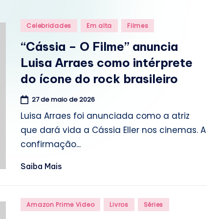
o
m
Posted
Celebridades
Em alta
Filmes
in
.
“Cássia – O Filme” anuncia
Luisa Arraes como intérprete
b
do ícone do rock brasileiro
r
27 de maio de 2026
Luisa Arraes foi anunciada como a atriz
que dará vida a Cássia Eller nos cinemas. A
confirmação...
Saiba Mais
Posted
Amazon Prime Video
Livros
Séries
in