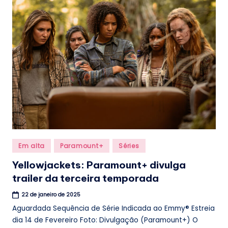
.
b
r
Posted
Em alta
Paramount+
Séries
in
Yellowjackets: Paramount+ divulga
trailer da terceira temporada
22 de janeiro de 2025
Aguardada Sequência de Série Indicada ao Emmy® Estreia
dia 14 de Fevereiro Foto: Divulgação (Paramount+) O