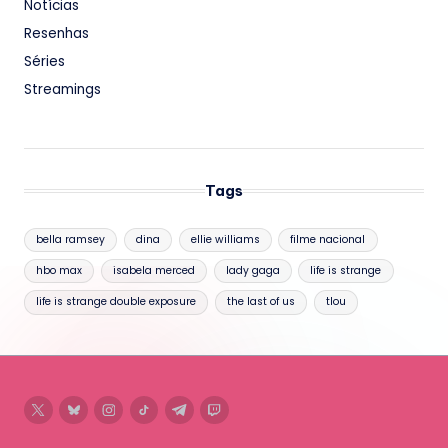
Notícias
Resenhas
Séries
Streamings
Tags
bella ramsey
dina
ellie williams
filme nacional
hbo max
isabela merced
lady gaga
life is strange
life is strange double exposure
the last of us
tlou
twitter
bluesky
instagram
tiktok
telegram
twitch