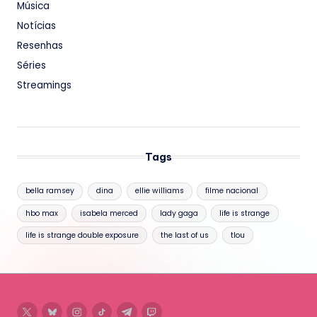
Música
Notícias
Resenhas
Séries
Streamings
Tags
bella ramsey
dina
ellie williams
filme nacional
hbo max
isabela merced
lady gaga
life is strange
life is strange double exposure
the last of us
tlou
twitter
bluesky
instagram
tiktok
telegram
twitch