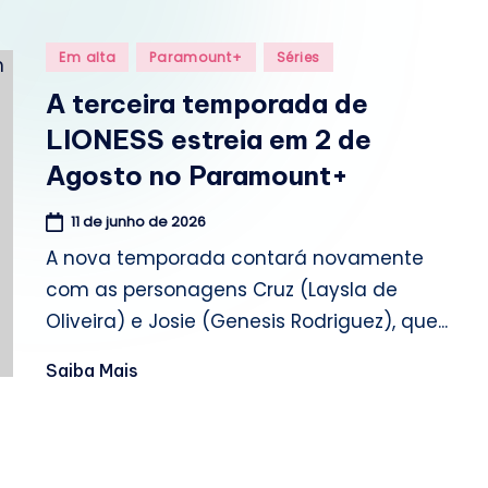
o
m
Posted
Em alta
Paramount+
Séries
in
.
A terceira temporada de
LIONESS estreia em 2 de
b
Agosto no Paramount+
r
11 de junho de 2026
A nova temporada contará novamente
com as personagens Cruz (Laysla de
Oliveira) e Josie (Genesis Rodriguez), que...
Saiba Mais