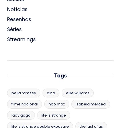
Notícias
Resenhas
Séries
Streamings
Tags
bella ramsey
dina
ellie williams
filme nacional
hbo max
isabela merced
lady gaga
life is strange
life is strange double exposure
the last of us