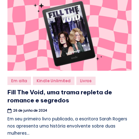
.
b
r
Posted
Em alta
Kindle Unlimited
Livros
in
Fill The Void, uma trama repleta de
romance e segredos
26 de junho de 2024
Em seu primeiro livro publicado, a escritora Sarah Rogers
nos apresenta uma história envolvente sobre duas
mulheres...