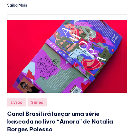
Saiba Mais
Posted
Livros
Séries
in
Canal Brasil irá lançar uma série
baseada no livro “Amora” de Natalia
Borges Polesso