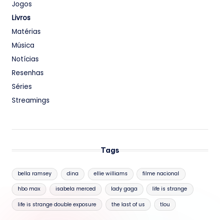
Jogos
Livros
Matérias
Música
Notícias
Resenhas
Séries
Streamings
Tags
bella ramsey
dina
ellie williams
filme nacional
hbo max
isabela merced
lady gaga
life is strange
life is strange double exposure
the last of us
tlou