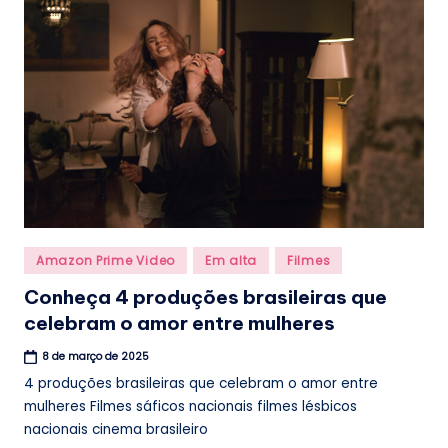
.
b
r
Posted
Amazon Prime Video
Em alta
Filmes
in
Conheça 4 produções brasileiras que
celebram o amor entre mulheres
8 de março de 2025
4 produções brasileiras que celebram o amor entre
mulheres Filmes sáficos nacionais filmes lésbicos
nacionais cinema brasileiro