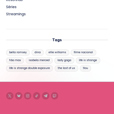
Séries
Streamings
Tags
bella ramsey
dina
ellie williams
filme nacional
hbo max
isabela merced
lady gaga
life is strange
life is strange double exposure
the last of us
tlou
twitter
bluesky
instagram
tiktok
telegram
twitch