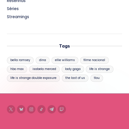
Resenhas
Séries
Streamings
Tags
bella ramsey
dina
ellie williams
filme nacional
hbo max
isabela merced
lady gaga
life is strange
life is strange double exposure
the last of us
tlou
twitter
bluesky
instagram
tiktok
telegram
twitch