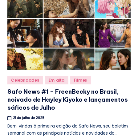
.
b
r
Posted
Celebridades
Em alta
Filmes
in
Safo News #1 – FreenBecky no Brasil,
noivado de Hayley Kiyoko e lançamentos
sáficos de Julho
21 de julho de 2025
Bem-vindas à primeira edição do Safo News, seu boletim
semanal com as principais notícias e novidades do...