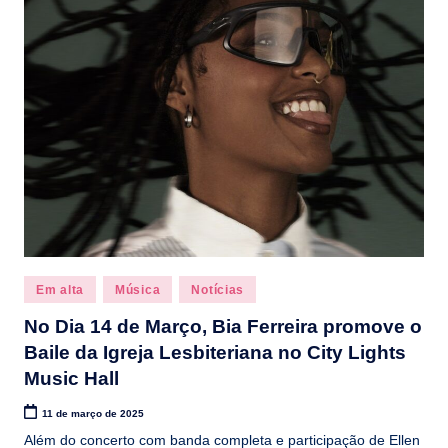
b
r
Posted
Em alta
Música
Notícias
in
No Dia 14 de Março, Bia Ferreira promove o
Baile da Igreja Lesbiteriana no City Lights
Music Hall
11 de março de 2025
Além do concerto com banda completa e participação de Ellen