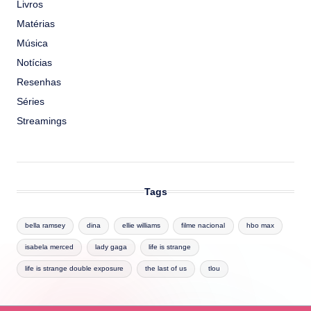
Livros
Matérias
Música
Notícias
Resenhas
Séries
Streamings
Tags
bella ramsey
dina
ellie williams
filme nacional
hbo max
isabela merced
lady gaga
life is strange
life is strange double exposure
the last of us
tlou