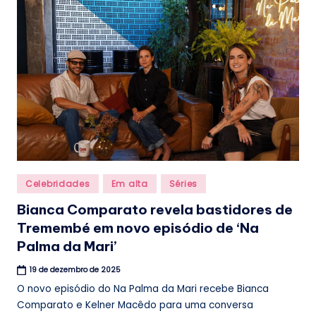
.
b
r
Posted
Celebridades
Em alta
Séries
in
Bianca Comparato revela bastidores de
Tremembé em novo episódio de ‘Na
Palma da Mari’
19 de dezembro de 2025
O novo episódio do Na Palma da Mari recebe Bianca
Comparato e Kelner Macêdo para uma conversa