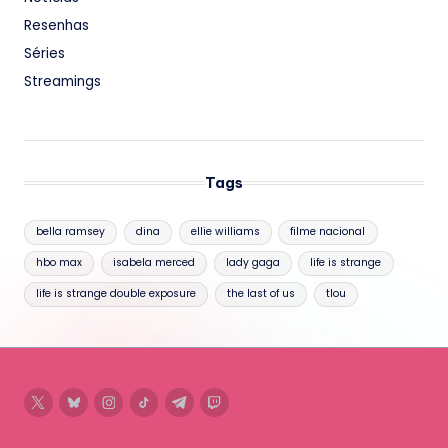
Resenhas
Séries
Streamings
Tags
bella ramsey
dina
ellie williams
filme nacional
hbo max
isabela merced
lady gaga
life is strange
life is strange double exposure
the last of us
tlou
twitter
bluesky
instagram
tiktok
telegram
twitch