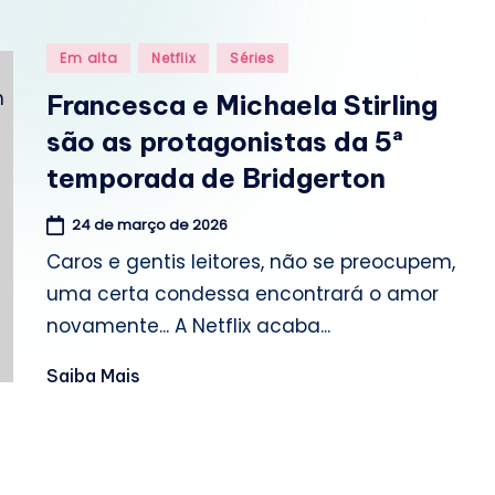
o
m
Posted
Em alta
Netflix
Séries
in
.
Francesca e Michaela Stirling
são as protagonistas da 5ª
b
temporada de Bridgerton
r
24 de março de 2026
Caros e gentis leitores, não se preocupem,
uma certa condessa encontrará o amor
novamente... A Netflix acaba...
Saiba Mais