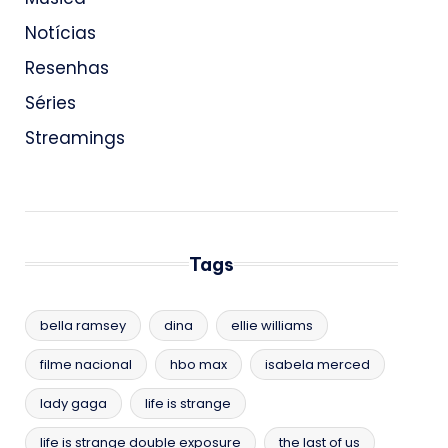
Notícias
Resenhas
Séries
Streamings
Tags
bella ramsey
dina
ellie williams
filme nacional
hbo max
isabela merced
lady gaga
life is strange
life is strange double exposure
the last of us