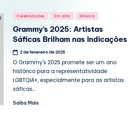
o
m
Posted
Celebridades
Em alta
Música
in
.
Grammy’s 2025: Artistas
Sáficas Brilham nas Indicações
b
r
2 de fevereiro de 2025
O Grammy's 2025 promete ser um ano
histórico para a representatividade
LGBTQIA+, especialmente para as artistas
sáficas...
Saiba Mais