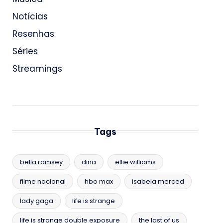
Notícias
Resenhas
Séries
Streamings
Tags
bella ramsey
dina
ellie williams
filme nacional
hbo max
isabela merced
lady gaga
life is strange
life is strange double exposure
the last of us