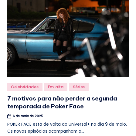
.
b
r
Posted
Celebridades
Em alta
Séries
in
7 motivos para não perder a segunda
temporada de Poker Face
6 de maio de 2025
POKER FACE está de volta ao Universal+ no dia 9 de maio.
Os novos episódios acompanham a...