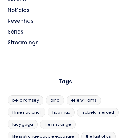
Notícias
Resenhas
Séries
Streamings
Tags
bella ramsey
dina
ellie williams
filme nacional
hbo max
isabela merced
lady gaga
life is strange
life is strange double exposure
the last of us