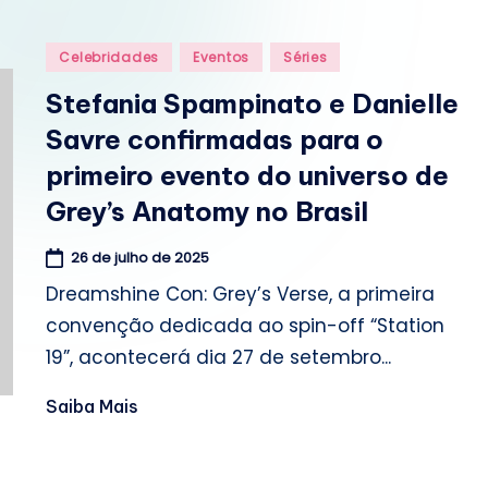
o
m
Posted
Celebridades
Eventos
Séries
in
.
Stefania Spampinato e Danielle
Savre confirmadas para o
b
primeiro evento do universo de
r
Grey’s Anatomy no Brasil
26 de julho de 2025
Dreamshine Con: Grey’s Verse, a primeira
convenção dedicada ao spin-off “Station
19”, acontecerá dia 27 de setembro...
Saiba Mais