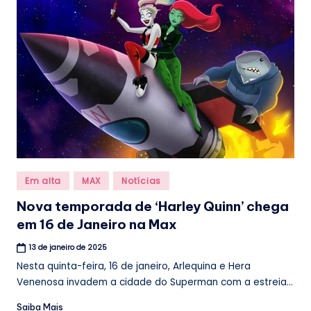
.
b
r
Posted
Em alta
MAX
Notícias
in
Nova temporada de ‘Harley Quinn’ chega
em 16 de Janeiro na Max
13 de janeiro de 2025
Nesta quinta-feira, 16 de janeiro, Arlequina e Hera
Venenosa invadem a cidade do Superman com a estreia...
Saiba Mais