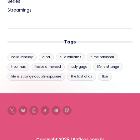
Séries
Streamings
Tags
bella ramsey
dina
ellie williams
filme nacional
hbo max
isabela merced
lady gaga
life is strange
life is strange double exposure
the last of us
tlou
twitter
bluesky
instagram
tiktok
telegram
twitch
Copyright 2025 | Saficas.com.br