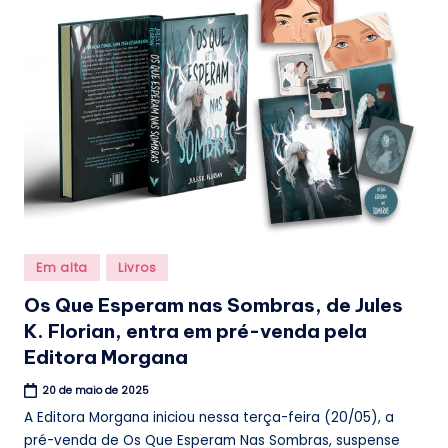
.
b
r
Posted
Em alta
Livros
in
Os Que Esperam nas Sombras, de Jules
K. Florian, entra em pré-venda pela
Editora Morgana
20 de maio de 2025
A Editora Morgana iniciou nessa terça-feira (20/05), a
pré-venda de Os Que Esperam Nas Sombras, suspense