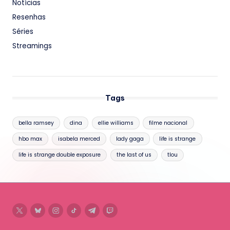
Notícias
Resenhas
Séries
Streamings
Tags
bella ramsey
dina
ellie williams
filme nacional
hbo max
isabela merced
lady gaga
life is strange
life is strange double exposure
the last of us
tlou
twitter
bluesky
instagram
tiktok
telegram
twitch