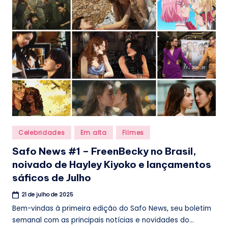
.
b
r
Posted
Celebridades
Em alta
Filmes
in
Safo News #1 – FreenBecky no Brasil,
noivado de Hayley Kiyoko e lançamentos
sáficos de Julho
21 de julho de 2025
Bem-vindas à primeira edição do Safo News, seu boletim
semanal com as principais notícias e novidades do...