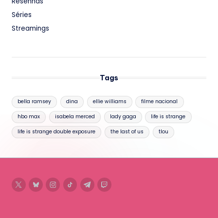
Resenhas
Séries
Streamings
Tags
bella ramsey
dina
ellie williams
filme nacional
hbo max
isabela merced
lady gaga
life is strange
life is strange double exposure
the last of us
tlou
twitter
bluesky
instagram
tiktok
telegram
twitch