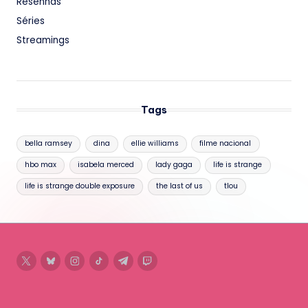
Resenhas
Séries
Streamings
Tags
bella ramsey
dina
ellie williams
filme nacional
hbo max
isabela merced
lady gaga
life is strange
life is strange double exposure
the last of us
tlou
twitter
bluesky
instagram
tiktok
telegram
twitch