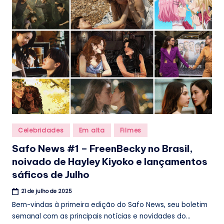
.
b
r
Posted
Celebridades
Em alta
Filmes
in
Safo News #1 – FreenBecky no Brasil,
noivado de Hayley Kiyoko e lançamentos
sáficos de Julho
21 de julho de 2025
Bem-vindas à primeira edição do Safo News, seu boletim
semanal com as principais notícias e novidades do...