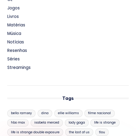
Jogos
Livros
Matérias
Música
Notícias
Resenhas
Séries
Streamings
Tags
bella ramsey
dina
ellie williams
filme nacional
hbo max
isabela merced
lady gaga
life is strange
life is strange double exposure
the last of us
tlou