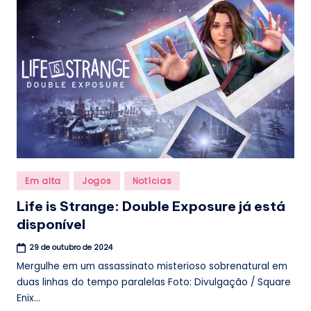
.
b
r
Posted
Em alta
Jogos
Notícias
in
Life is Strange: Double Exposure já está
disponível
29 de outubro de 2024
Mergulhe em um assassinato misterioso sobrenatural em
duas linhas do tempo paralelas Foto: Divulgação / Square
Enix...