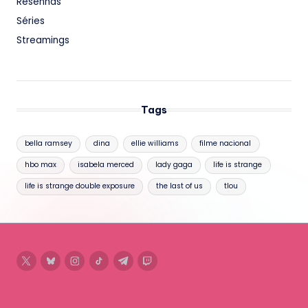
Resenhas
Séries
Streamings
Tags
bella ramsey
dina
ellie williams
filme nacional
hbo max
isabela merced
lady gaga
life is strange
life is strange double exposure
the last of us
tlou
twitter
bluesky
instagram
tiktok
telegram
twitch