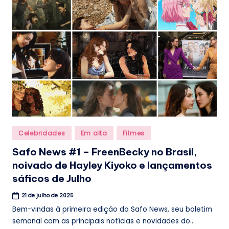
.
b
r
Posted
Celebridades
Em alta
Filmes
in
Safo News #1 – FreenBecky no Brasil,
noivado de Hayley Kiyoko e lançamentos
sáficos de Julho
21 de julho de 2025
Bem-vindas à primeira edição do Safo News, seu boletim
semanal com as principais notícias e novidades do...