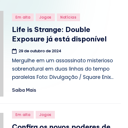
o
m
Posted
Em alta
Jogos
Notícias
.
in
Life is Strange: Double
b
Exposure já está disponível
r
29 de outubro de 2024
Mergulhe em um assassinato misterioso
sobrenatural em duas linhas do tempo
paralelas Foto: Divulgação / Square Enix...
Saiba Mais
Posted
Em alta
Jogos
in
Confira os novos poderes de