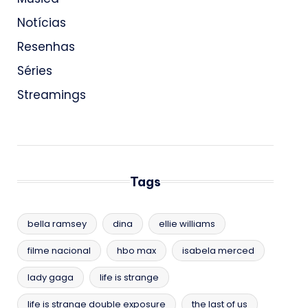
Notícias
Resenhas
Séries
Streamings
Tags
bella ramsey
dina
ellie williams
filme nacional
hbo max
isabela merced
lady gaga
life is strange
life is strange double exposure
the last of us