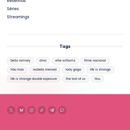
Resenhas
Séries
Streamings
Tags
bella ramsey
dina
ellie williams
filme nacional
hbo max
isabela merced
lady gaga
life is strange
life is strange double exposure
the last of us
tlou
twitter
bluesky
instagram
tiktok
telegram
twitch