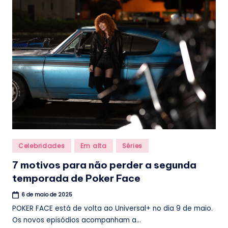
.
b
r
Posted
Celebridades
Em alta
Séries
in
7 motivos para não perder a segunda
temporada de Poker Face
6 de maio de 2025
POKER FACE está de volta ao Universal+ no dia 9 de maio.
Os novos episódios acompanham a...