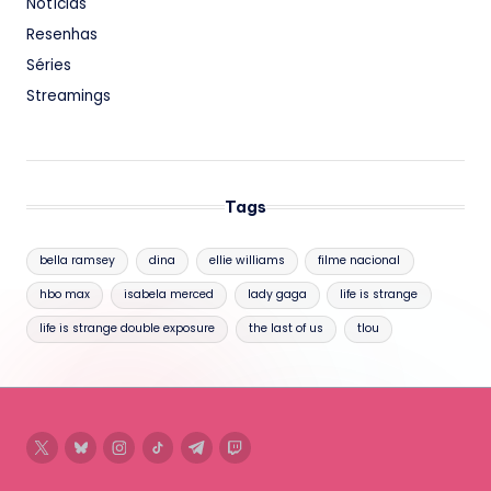
Notícias
Resenhas
Séries
Streamings
Tags
bella ramsey
dina
ellie williams
filme nacional
hbo max
isabela merced
lady gaga
life is strange
life is strange double exposure
the last of us
tlou
twitter
bluesky
instagram
tiktok
telegram
twitch