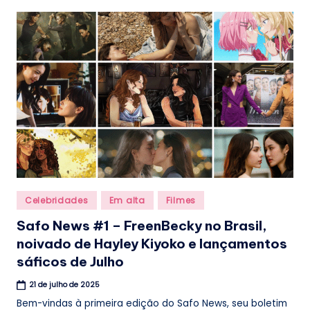
.
b
r
Posted
Celebridades
Em alta
Filmes
in
Safo News #1 – FreenBecky no Brasil,
noivado de Hayley Kiyoko e lançamentos
sáficos de Julho
21 de julho de 2025
Bem-vindas à primeira edição do Safo News, seu boletim