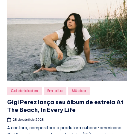
.
b
r
Posted
Celebridades
Em alta
Música
in
Gigi Perez lança seu álbum de estreia At
The Beach, In Every Life
25 de abril de 2025
A cantora, compositora e produtora cubano-americana