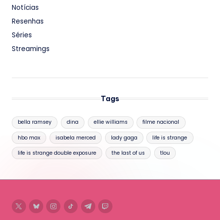
Notícias
Resenhas
Séries
Streamings
Tags
bella ramsey
dina
ellie williams
filme nacional
hbo max
isabela merced
lady gaga
life is strange
life is strange double exposure
the last of us
tlou
twitter
bluesky
instagram
tiktok
telegram
twitch