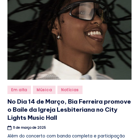
.
b
r
Posted
Em alta
Música
Notícias
in
No Dia 14 de Março, Bia Ferreira promove
o Baile da Igreja Lesbiteriana no City
Lights Music Hall
11 de março de 2025
Além do concerto com banda completa e participação