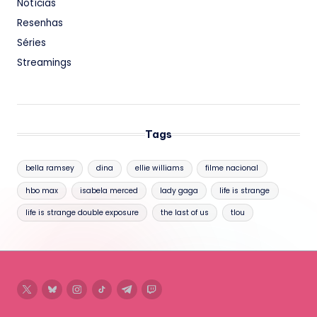
Notícias
Resenhas
Séries
Streamings
Tags
bella ramsey
dina
ellie williams
filme nacional
hbo max
isabela merced
lady gaga
life is strange
life is strange double exposure
the last of us
tlou
twitter
bluesky
instagram
tiktok
telegram
twitch