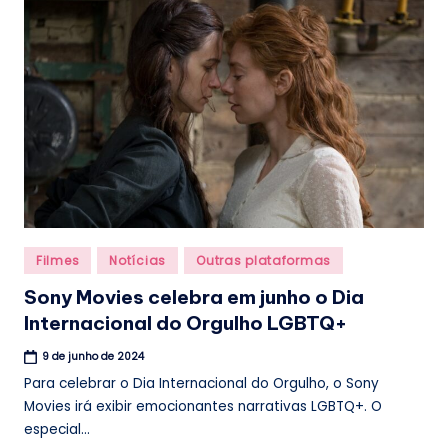
.
b
r
Posted
Filmes
Notícias
Outras plataformas
in
Sony Movies celebra em junho o Dia
Internacional do Orgulho LGBTQ+
9 de junho de 2024
Para celebrar o Dia Internacional do Orgulho, o Sony
Movies irá exibir emocionantes narrativas LGBTQ+. O
especial...