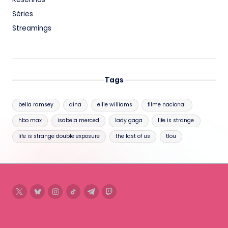
Séries
Streamings
Tags
bella ramsey
dina
ellie williams
filme nacional
hbo max
isabela merced
lady gaga
life is strange
life is strange double exposure
the last of us
tlou
twitter
bluesky
instagram
tiktok
telegram
twitch