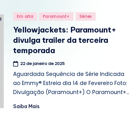
o
m
Posted
Em alta
Paramount+
Séries
in
.
Yellowjackets: Paramount+
divulga trailer da terceira
b
temporada
r
22 de janeiro de 2025
Aguardada Sequência de Série Indicada
ao Emmy® Estreia dia 14 de Fevereiro Foto:
Divulgação (Paramount+) O Paramount+...
Saiba Mais