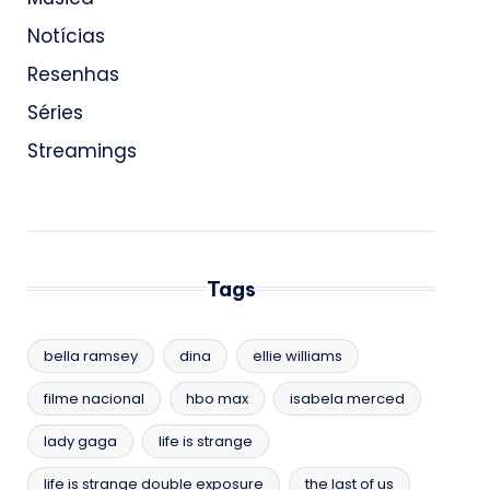
Notícias
Resenhas
Séries
Streamings
Tags
bella ramsey
dina
ellie williams
filme nacional
hbo max
isabela merced
lady gaga
life is strange
life is strange double exposure
the last of us