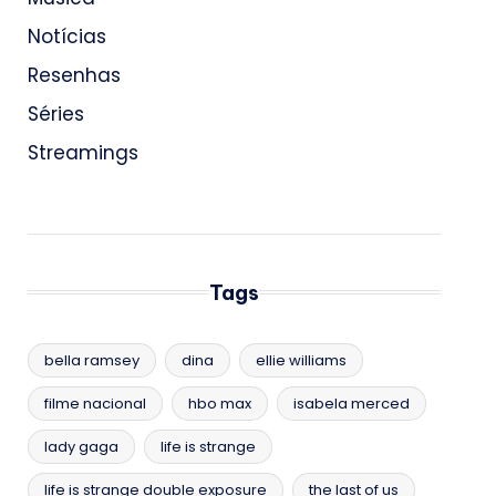
Notícias
Resenhas
Séries
Streamings
Tags
bella ramsey
dina
ellie williams
filme nacional
hbo max
isabela merced
lady gaga
life is strange
life is strange double exposure
the last of us