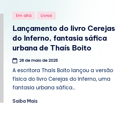
o
m
Posted
Em alta
Livros
in
.
Lançamento do livro Cerejas
do Inferno, fantasia sáfica
b
urbana de Thaís Boito
r
26 de maio de 2025
A escritora Thaís Boito lançou a versão
física do livro Cerejas do Inferno, uma
fantasia urbana sáfica...
Saiba Mais