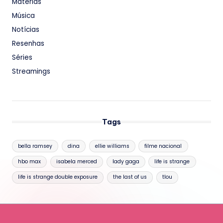
Matérias
Música
Notícias
Resenhas
Séries
Streamings
Tags
bella ramsey
dina
ellie williams
filme nacional
hbo max
isabela merced
lady gaga
life is strange
life is strange double exposure
the last of us
tlou