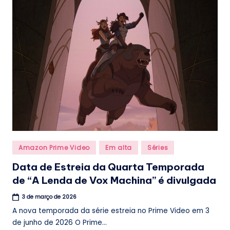
.
b
r
Posted
Amazon Prime Video
Em alta
Séries
in
Data de Estreia da Quarta Temporada
de “A Lenda de Vox Machina” é divulgada
3 de março de 2026
A nova temporada da série estreia no Prime Video em 3
de junho de 2026 O Prime...