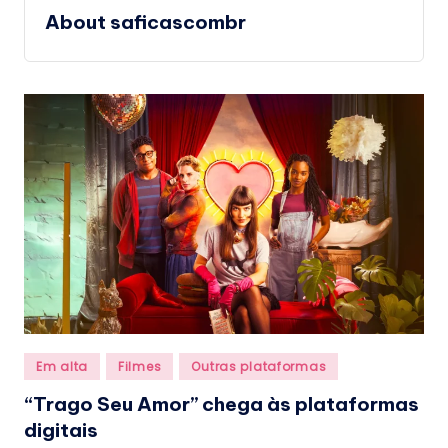
.
About saficascombr
b
r
Posted
Em alta
Filmes
Outras plataformas
in
“Trago Seu Amor” chega às plataformas
digitais