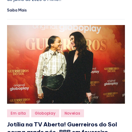
Saiba Mais
Posted
Em alta
Globoplay
Novelas
in
Jotília na TV Aberta! Guerreiros do Sol
ocupa grade pós-BBB em fevereiro