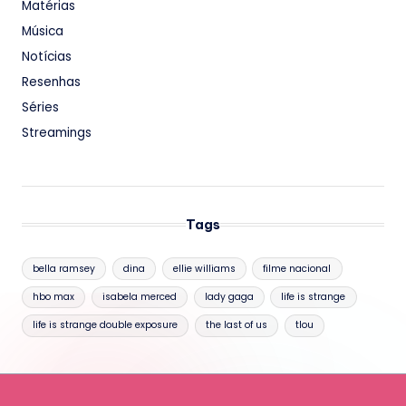
Matérias
Música
Notícias
Resenhas
Séries
Streamings
Tags
bella ramsey
dina
ellie williams
filme nacional
hbo max
isabela merced
lady gaga
life is strange
life is strange double exposure
the last of us
tlou