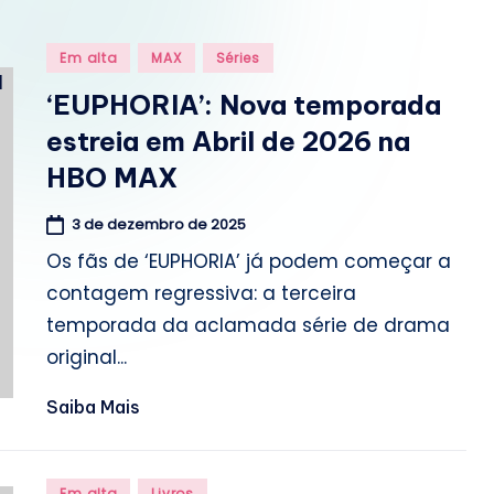
o
m
Posted
Em alta
MAX
Séries
in
.
‘EUPHORIA’: Nova temporada
estreia em Abril de 2026 na
b
HBO MAX
r
3 de dezembro de 2025
Os fãs de ‘EUPHORIA’ já podem começar a
contagem regressiva: a terceira
temporada da aclamada série de drama
original...
Saiba Mais
Posted
Em alta
Livros