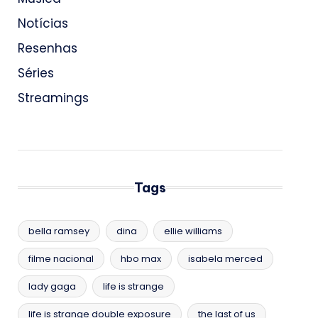
Notícias
Resenhas
Séries
Streamings
Tags
bella ramsey
dina
ellie williams
filme nacional
hbo max
isabela merced
lady gaga
life is strange
life is strange double exposure
the last of us